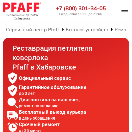
+7 (800) 301-34-05
Ежедневно с 9:00 до 21:00
Сервисный центр Pfaff
в
Хабаровске
Сервисный центр Pfaff
Каталог устройств
Ремонт
Реставрация петлителя
коверлока
Pfaff в Хабаровске
Официальный сервис
Гарантийное обслуживание
до 3 лет
Диагностика за наш счет,
ремонт по желанию
Бесплатный выезд курьера
в день обращения
Срочный ремонт
от 35 минут