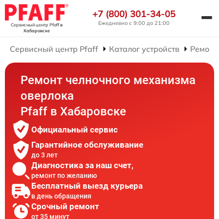
+7 (800) 301-34-05
Ежедневно с 9:00 до 21:00
Сервисный центр Pfaff
в
Хабаровске
Сервисный центр Pfaff
Каталог устройств
Ремонт
Ремонт челночного механизма
оверлока
Pfaff в Хабаровске
Официальный сервис
Гарантийное обслуживание
до 3 лет
Диагностика за наш счет,
ремонт по желанию
Бесплатный выезд курьера
в день обращения
Срочный ремонт
от 35 минут