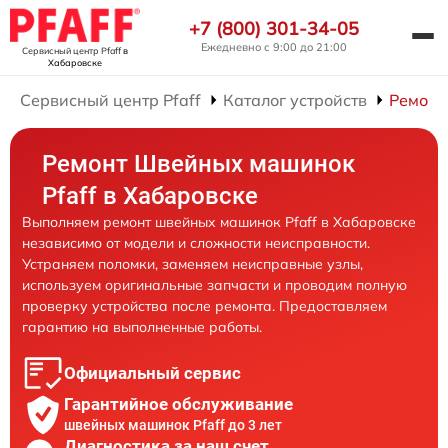
+7 (800) 301-34-05
Ежедневно с 9:00 до 21:00
Сервисный центр Pfaff
в
Хабаровске
Сервисный центр Pfaff
Каталог устройств
Ремонт
Ремонт Швейных машинок
Pfaff в Хабаровске
Выполняем ремонт швейных машинок Pfaff в Хабаровске
независимо от модели и сложности неисправности.
Устраняем поломки, заменяем неисправные узлы,
используем оригинальные запчасти и проводим полную
проверку устройства после ремонта. Предоставляем
гарантию на выполненные работы.
Официальный сервис
Гарантийное обслуживание
швейных машинок Pfaff до 3 лет
Диагностика за наш счет,