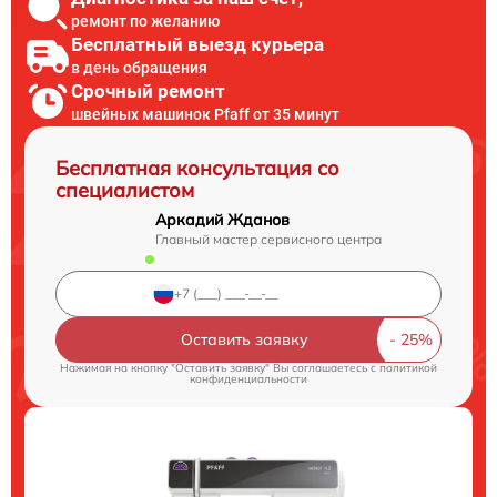
ремонт по желанию
Бесплатный выезд курьера
в день обращения
Срочный ремонт
швейных машинок Pfaff от 35 минут
Бесплатная консультация со
специалистом
Аркадий Жданов
Главный мастер сервисного центра
Оставить заявку
Нажимая на кнопку "Оставить заявку" Вы соглашаетесь c
политикой
конфиденциальности