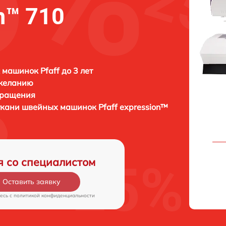
n™ 710
машинок Pfaff до 3 лет
 желанию
бращения
ткани швейных машинок
Pfaff expression™
я со специалистом
Оставить заявку
есь c
политикой конфиденциальности