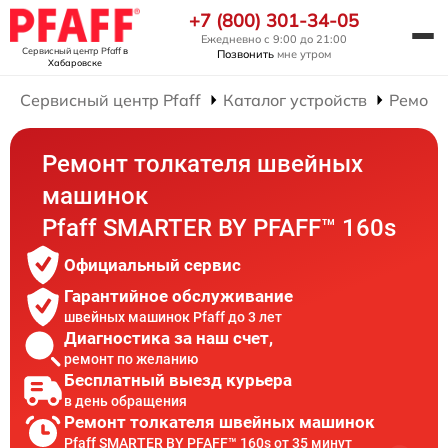
+7 (800) 301-34-05
Ежедневно с 9:00 до 21:00
Сервисный центр Pfaff
в
Позвонить
мне утром
Хабаровске
Сервисный центр Pfaff
Каталог устройств
Ремонт
Ремонт толкателя швейных
машинок
Pfaff SMARTER BY PFAFF™ 160s
Официальный сервис
Гарантийное обслуживание
швейных машинок Pfaff до 3 лет
Диагностика за наш счет,
ремонт по желанию
Бесплатный выезд курьера
в день обращения
Ремонт толкателя швейных машинок
Pfaff SMARTER BY PFAFF™ 160s от 35 минут